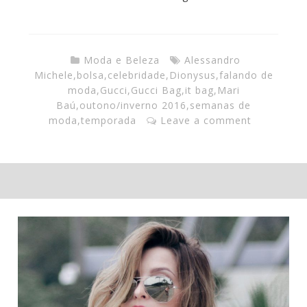
Moda e Beleza
Alessandro
Michele
,
bolsa
,
celebridade
,
Dionysus
,
falando de
moda
,
Gucci
,
Gucci Bag
,
it bag
,
Mari
Baú
,
outono/inverno 2016
,
semanas de
moda
,
temporada
Leave a comment