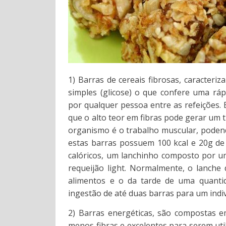
1) Barras de cereais fibrosas, caracteriz
simples (glicose) o que confere uma ráp
por qualquer pessoa entre as refeições. 
que o alto teor em fibras pode gerar um
organismo é o trabalho muscular, podend
estas barras possuem 100 kcal e 20g de
calóricos, um lanchinho composto por um
requeijão light. Normalmente, o lanc
alimentos e o da tarde de uma quanti
ingestão de até duas barras para um ind
2) Barras energéticas, são compostas e
menos fibras e excelentes para serem util