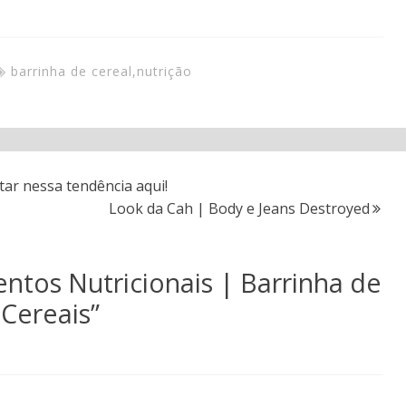
barrinha de cereal
,
nutrição
ar nessa tendência aqui!
Look da Cah | Body e Jeans Destroyed
ntos Nutricionais | Barrinha de
Cereais
”