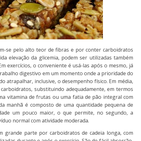
am-se pelo alto teor de fibras e por conter carboidratos
ida elevação da glicemia, podem ser utilizadas também
Em exercícios, o conveniente é usá-las após o mesmo, já
 trabalho digestivo em um momento onde a prioridade do
o atrapalhar, inclusive, o desempenho físico. Em média,
 carboidratos, substituindo adequadamente, em termos
a vitamina de frutas ou uma fatia de pão integral com
he da manhã é composto de uma quantidade pequena de
dade um pouco maior, o que permite, no segundo, a
ivíduo normal com atividade moderada.
m grande parte por carboidratos de cadeia longa, com
izadas durante e após o exercício. São de fácil absorção,