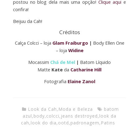
postou no blog dela mais uma opção!
Clique aqui
e
confira!
Beijuu da Cah!
Créditos
Calça Colcci – loja
Glam Fraiburgo
|
Body Ellen One
– loja
Widine
Mocassim
Chá de Mel
|
Batom Líquido
Matte
Kate
da
Catharine Hill
Fotografia
Elaine Zanol
Look da Cah
,
Moda e Beleza
batom
azul
,
body
,
colcci
,
jeans destroyed
,
look da
cah
,
look do dia
,
ootd
,
padronagem
,
Patins