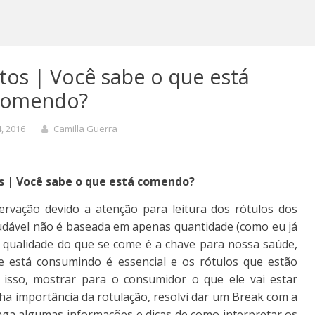
tos | Você sabe o que está
comendo?
4, 2016
Camilla Guerra
s | Você sabe o que está comendo?
rvação devido a atenção para leitura dos rótulos dos
udável não é baseada em apenas quantidade (como eu já
a qualidade do que se come é a chave para nossa saúde,
e está consumindo é essencial e os rótulos que estão
sso, mostrar para o consumidor o que ele vai estar
nha importância da rotulação, resolvi dar um Break com a
saga algumas informações e dicas de como interpretar os