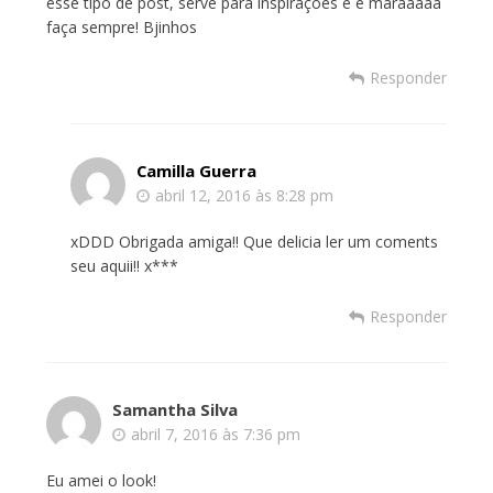
esse tipo de post, serve para inspirações e é maraaaaa
faça sempre! Bjinhos
Responder
Camilla Guerra
abril 12, 2016 às 8:28 pm
xDDD Obrigada amiga!! Que delicia ler um coments
seu aquii!! x***
Responder
Samantha Silva
abril 7, 2016 às 7:36 pm
Eu amei o look!