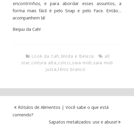
encontrinhos
, e para abordar esses assuntos, a
forma mais fácil é pelo Snap e pelo Face. Então…
acompanhem lá!
Beijuu da Cah!
Look da Cah
,
Moda e Beleza
all
star
,
cintura alta
,
colcci
,
saia midi
,
saia midi
justa
,
tênis branco
Rótulos de Alimentos | Você sabe o que está
comendo?
Sapatos metalizados: use e abuse!