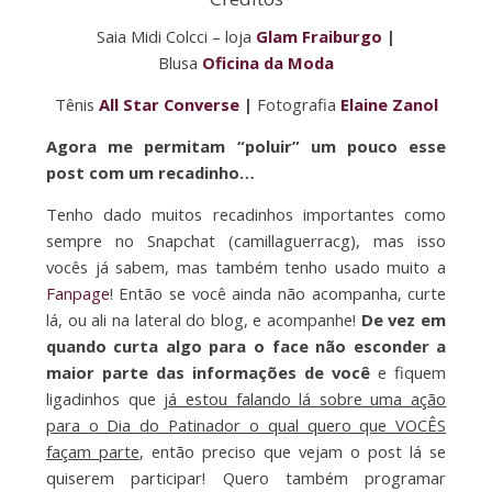
Saia Midi Colcci – loja
Glam Fraiburgo
|
Blusa
Oficina da Moda
Tênis
All Star Converse
|
Fotografia
Elaine Zanol
Agora me permitam “poluir” um pouco esse
post com um recadinho…
Tenho dado muitos recadinhos importantes como
sempre no Snapchat (camillaguerracg), mas isso
vocês já sabem, mas também tenho usado muito a
Fanpage
! Então se você ainda não acompanha, curte
lá, ou ali na lateral do blog, e acompanhe!
De vez em
quando curta algo para o face não esconder a
maior parte das informações de você
e fiquem
ligadinhos que
já estou falando lá sobre uma ação
para o Dia do Patinador o qual quero que VOCÊS
façam parte
, então preciso que vejam o post lá se
quiserem participar! Quero também programar