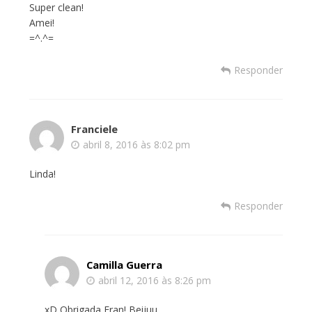
Super clean!
Amei!
=^.^=
Responder
Franciele
abril 8, 2016 às 8:02 pm
Linda!
Responder
Camilla Guerra
abril 12, 2016 às 8:26 pm
xD Obrigada Fran! Beijuu