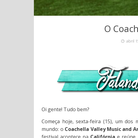
O Coache
abril 
Oi gente! Tudo bem?
Começa hoje, sexta-feira (15), um dos 
mundo: o
Coachella Valley Music and Ar
festival acontece na
Califórnia
e reúne, 