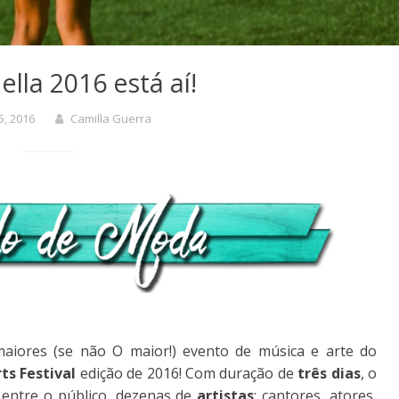
lla 2016 está aí!
15, 2016
Camilla Guerra
maiores (se não O maior!) evento de música e arte do
ts Festival
edição de 2016! Com duração de
três dias
, o
entre o público, dezenas de
artistas
: cantores, atores,