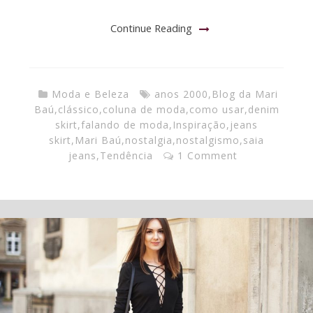
Continue Reading
Moda e Beleza
anos 2000
,
Blog da Mari
Baú
,
clássico
,
coluna de moda
,
como usar
,
denim
skirt
,
falando de moda
,
Inspiração
,
jeans
skirt
,
Mari Baú
,
nostalgia
,
nostalgismo
,
saia
jeans
,
Tendência
1 Comment