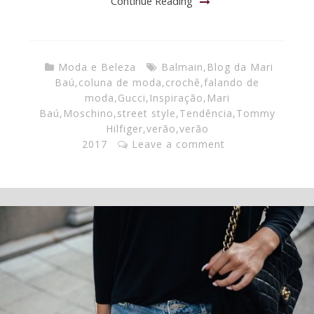
Continue Reading
Moda e Beleza
Balmain
,
Blog da Mari
Baú
,
coluna de moda
,
crochê
,
falando de
moda
,
Gucci
,
Inspiração
,
Mari
Baú
,
Moschino
,
street style
,
Tendência
,
Tommy
Hilfiger
,
verão
,
verão
2017
Leave a comment