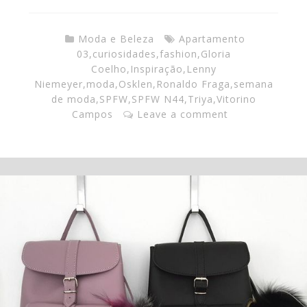
Moda e Beleza
Apartamento
03
,
curiosidades
,
fashion
,
Gloria
Coelho
,
Inspiração
,
Lenny
Niemeyer
,
moda
,
Osklen
,
Ronaldo Fraga
,
semana
de moda
,
SPFW
,
SPFW N44
,
Triya
,
Vitorino
Campos
Leave a comment