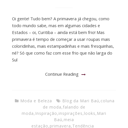
Oi gente! Tudo bem? A primavera já chegou, como
todo mundo sabe, mas em algumas cidades e
Estados – oi, Curitiba – ainda está bem frio! Mas
primavera é tempo de começar a usar roupas mais
coloridinhas, mais estampadinhas e mais fresquinhas,
né? Só que como faz com esse frio que não larga do
Sul
Continue Reading
Moda e Beleza
Blog da Mari Baú
,
coluna
de moda
,
falando de
moda
,
Inspiração
,
inspirações
,
looks
,
Mari
Baú
,
meia
estação
,
primavera
,
Tendência