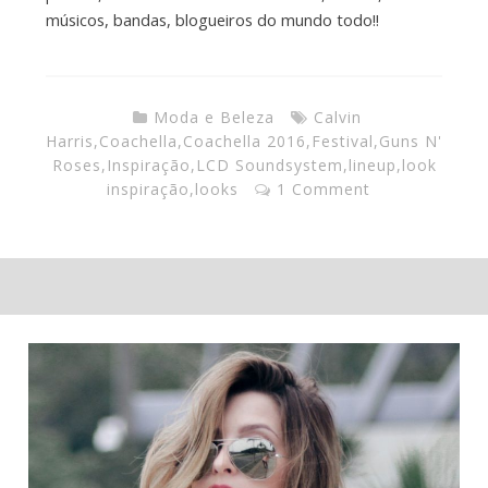
músicos, bandas, blogueiros do mundo todo!!
Moda e Beleza
Calvin
Harris
,
Coachella
,
Coachella 2016
,
Festival
,
Guns N'
Roses
,
Inspiração
,
LCD Soundsystem
,
lineup
,
look
inspiração
,
looks
1 Comment