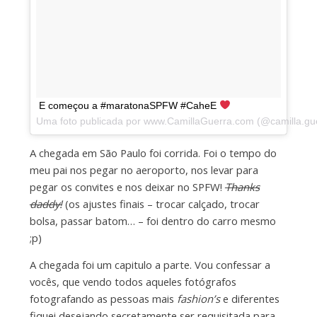
E começou a #maratonaSPFW #CaheE
Uma foto publicada por www.CamillaGuerra.com (@camilla.g
A chegada em São Paulo foi corrida. Foi o tempo do
meu pai nos pegar no aeroporto, nos levar para
pegar os convites e nos deixar no SPFW!
Thanks
daddy!
(os ajustes finais – trocar calçado, trocar
bolsa, passar batom… – foi dentro do carro mesmo
;p)
A chegada foi um capitulo a parte. Vou confessar a
vocês, que vendo todos aqueles fotógrafos
fotografando as pessoas mais
fashion’s
e diferentes
fiquei desejando secretamente ser requisitada para