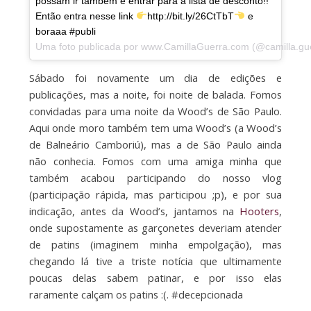
possam ir também e entrar para a lista de desconto!!
Então entra nesse link
http://bit.ly/26CtTbT
e
boraaa #publi
Uma foto publicada por www.CamillaGuerra.com (@camilla.g
Sábado foi novamente um dia de edições e
publicações, mas a noite, foi noite de balada. Fomos
convidadas para uma noite da Wood’s de São Paulo.
Aqui onde moro também tem uma Wood’s (a Wood’s
de Balneário Camboriú), mas a de São Paulo ainda
não conhecia. Fomos com uma amiga minha que
também acabou participando do nosso vlog
(participação rápida, mas participou ;p), e por sua
indicação, antes da Wood’s, jantamos na
Hooters
,
onde supostamente as garçonetes deveriam atender
de patins (imaginem minha empolgação), mas
chegando lá tive a triste notícia que ultimamente
poucas delas sabem patinar, e por isso elas
raramente calçam os patins :(. #decepcionada