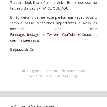
Terceiro look Disco Pants e Ankle Boots que usei no
terceiro dia ded SPFW.
CLIQUE AQUI
E não deixem de me acompanhar nas redes sociais,
sempre passo recadinhos importantes e aviso as
novidades por elas:
Fanpage
,
Instagram
,
Twitter
,
YouTube
e Snapchat
camillaguerracg
!
Beijuuuu da Cah!
Viagem e Turismo
semana de
moda
,
SPFW
,
SPFW N41
,
vlog
Conservação dos alimentos