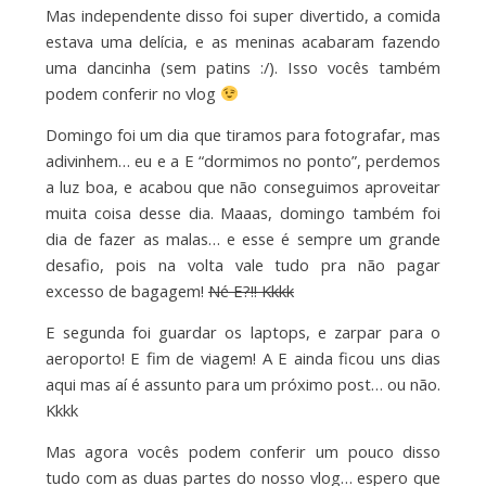
Mas independente disso foi super divertido, a comida
estava uma delícia, e as meninas acabaram fazendo
uma dancinha (sem patins :/). Isso vocês também
podem conferir no vlog
Domingo foi um dia que tiramos para fotografar, mas
adivinhem… eu e a E “dormimos no ponto”, perdemos
a luz boa, e acabou que não conseguimos aproveitar
muita coisa desse dia. Maaas, domingo também foi
dia de fazer as malas… e esse é sempre um grande
desafio, pois na volta vale tudo pra não pagar
excesso de bagagem!
Né E?!! Kkkk
E segunda foi guardar os laptops, e zarpar para o
aeroporto! E fim de viagem! A E ainda ficou uns dias
aqui mas aí é assunto para um próximo post… ou não.
Kkkk
Mas agora vocês podem conferir um pouco disso
tudo com as duas partes do nosso vlog… espero que