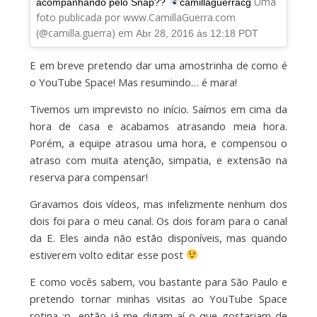
Uma
acompanhando pelo Snap??
camillaguerracg
foto publicada por www.CamillaGuerra.com
(@camilla.guerra) em
Abr 28, 2016 às 12:18 PDT
E em breve pretendo dar uma amostrinha de como é
o YouTube Space! Mas resumindo… é mara!
Tivemos um imprevisto no início. Saímos em cima da
hora de casa e acabamos atrasando meia hora.
Porém, a equipe atrasou uma hora, e compensou o
atraso com muita atenção, simpatia, e extensão na
reserva para compensar!
Gravamos dois vídeos, mas infelizmente nenhum dos
dois foi para o meu canal. Os dois foram para o canal
da E. Eles ainda não estão disponíveis, mas quando
estiverem volto editar esse post
E como vocês sabem, vou bastante para São Paulo e
pretendo tornar minhas visitas ao YouTube Space
rotina ;p, então já me digam aí o que gostariam de