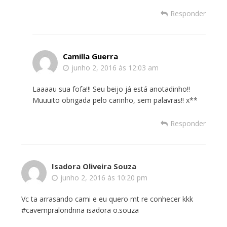
Responder
Camilla Guerra
junho 2, 2016 às 12:03 am
Laaaau sua fofa!!! Seu beijo já está anotadinho!!
Muuuito obrigada pelo carinho, sem palavras!! x**
Responder
Isadora Oliveira Souza
junho 2, 2016 às 10:20 pm
Vc ta arrasando cami e eu quero mt re conhecer kkk
#cavempralondrina isadora o.souza