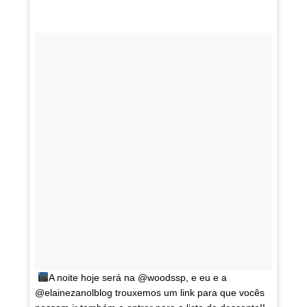
A noite hoje será na @woodssp, e eu e a
@elainezanolblog trouxemos um link para que vocês