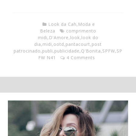
Look da Cah
,
Moda e
Beleza
comprimento
midi
,
D'Amore
,
look
,
look do
dia
,
midi
,
ootd
,
pantacourt
,
post
patrocinado
,
publi
,
publicidade
,
Q'Bonita
,
SPFW
,
SP
FW N41
4 Comments