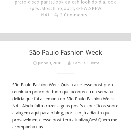
preto
,
disco pants
,
look da cah
,
look do dia
,
look
spfw
,
Moschino
,
ootd
,
SPFW
,
SPFW
N41
2 Comments
São Paulo Fashion Week
junho 1, 2016
Camilla Guerra
São Paulo Fashion Week Quis trazer esse post para
reunir um pouco de tudo que aconteceu na semana
delícia que foi a semana do São Paulo Fashion Week
N41. Ainda falta trazer alguns post’s específicos sobre
a viagem aqui para o blog, por isso já adianto que
provavelmente esse post terá atualizações! Quem me
acompanha nas