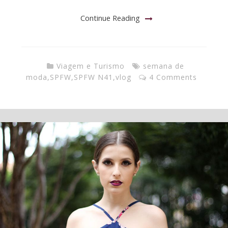
Continue Reading
Viagem e Turismo
semana de
moda
,
SPFW
,
SPFW N41
,
vlog
4 Comments