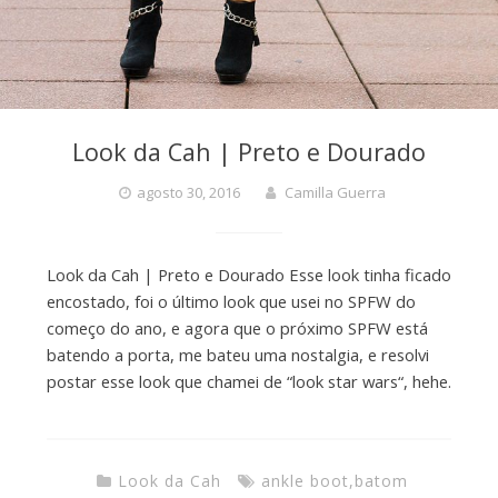
Look da Cah | Preto e Dourado
agosto 30, 2016
Camilla Guerra
Look da Cah | Preto e Dourado Esse look tinha ficado
encostado, foi o último look que usei no SPFW do
começo do ano, e agora que o próximo SPFW está
batendo a porta, me bateu uma nostalgia, e resolvi
postar esse look que chamei de “look star wars“, hehe.
Look da Cah
ankle boot
,
batom