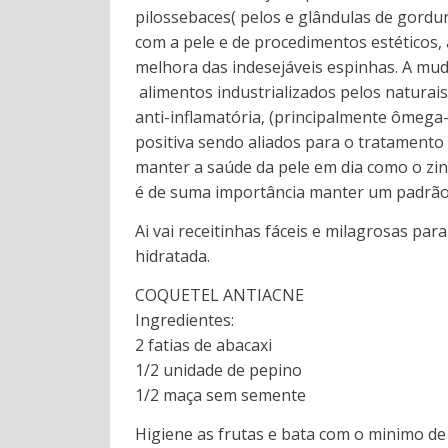
pilossebaces( pelos e glândulas de gordu
com a pele e de procedimentos estéticos
melhora das indesejáveis espinhas. A mu
alimentos industrializados pelos naturai
anti-inflamatória, (principalmente ômega
positiva sendo aliados para o tratamento
manter a saúde da pele em dia como o zinc
é de suma importância manter um padrão
Ai vai receitinhas fáceis e milagrosas par
hidratada.
COQUETEL ANTIACNE
Ingredientes: Inform
2 fatias de abacaxi 
1/2 unidade de pep
1/2 maça sem semente
Higiene as frutas e bata com o minimo de 