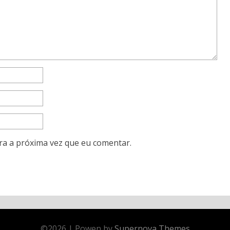
ra a próxima vez que eu comentar.
©
2026
|
Powen by
Supernova Themes