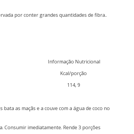
vada por conter grandes quantidades de fibra..
nteiga Informação Nutricional
-verde Kcal/porção
nja lima 114, 9
ois bata as maçãs e a couve com a água de coco no
ima. Consumir imediatamente. Rende 3 porções