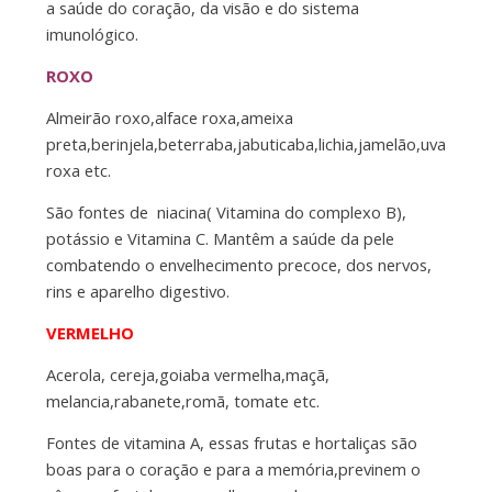
a saúde do coração, da visão e do sistema
imunológico.
ROXO
Almeirão roxo,alface roxa,ameixa
preta,berinjela,beterraba,jabuticaba,lichia,jamelão,uva
roxa etc.
São fontes de niacina( Vitamina do complexo B),
potássio e Vitamina C. Mantêm a saúde da pele
combatendo o envelhecimento precoce, dos nervos,
rins e aparelho digestivo.
VERMELHO
Acerola, cereja,goiaba vermelha,maçã,
melancia,rabanete,romã, tomate etc.
Fontes de vitamina A, essas frutas e hortaliças são
boas para o coração e para a memória,previnem o