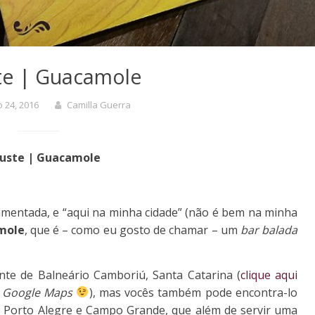
te | Guacamole
 24, 2016
Camilla Guerra
uste | Guacamole
entada, e “aqui na minha cidade” (não é bem na minha
mole
, que é – como eu gosto de chamar – um
bar balada
te de Balneário Camboriú, Santa Catarina (
clique aqui
o
Google Maps
), mas vocês também pode encontra-lo
iro, Porto Alegre e Campo Grande, que além de servir uma