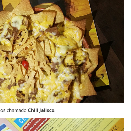
chos chamado
Chili Jalisco
.