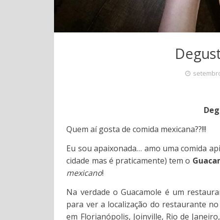
Degus
setembro
Deg
Quem aí gosta de comida mexicana??!!!
Eu sou apaixonada… amo uma comida apim
cidade mas é praticamente) tem o
Guaca
mexicano
!
Na verdade o Guacamole é um restauran
para ver a localização do restaurante n
em Florianópolis, Joinville, Rio de Jane