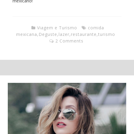
mexicano!
Viagem e Turismo
comida
mexicana
,
Deguste
,
lazer
,
restaurante
,
turismo
2 Comments