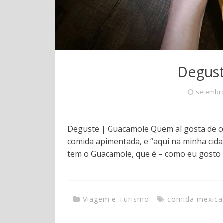
Degus
setembro
Deguste | Guacamole Quem aí gosta de c
comida apimentada, e “aqui na minha cid
tem o Guacamole, que é – como eu gosto 
Viagem e Turismo
comida mexica