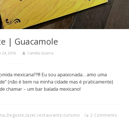
te | Guacamole
 24, 2016
Camilla Guerra
omida mexicana??!!! Eu sou apaixonada… amo uma
ade” (não é bem na minha cidade mas é praticamente)
de chamar – um bar balada mexicano!
na
,
Deguste
,
lazer
,
restaurante
,
turismo
2 Comments