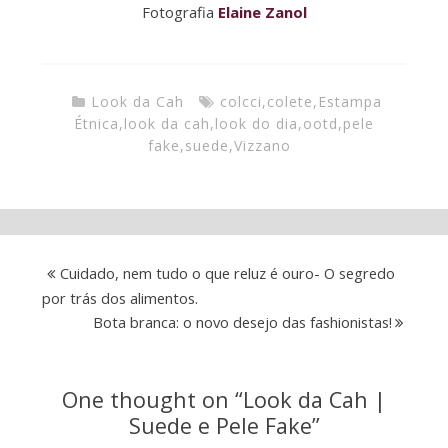
Fotografia
Elaine Zanol
Look da Cah
colcci
,
colete
,
Estampa
Étnica
,
look da cah
,
look do dia
,
ootd
,
pele
fake
,
suede
,
Vizzano
Cuidado, nem tudo o que reluz é ouro- O segredo
por trás dos alimentos.
Bota branca: o novo desejo das fashionistas!
One thought on “
Look da Cah |
Suede e Pele Fake
”