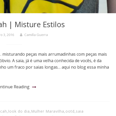
h | Misture Estilos
o 3, 2016
Camilla Guerra
to… misturando peças mais arrumadinhas com peças mais
 óbvio. A saia, já é uma velha conhecida de vocês, é da
ho um fraco por saias longas… aqui no blog essa minha
ntinue Reading
 cah
,
look do dia
,
Mulher Maravilha
,
ootd
,
saia