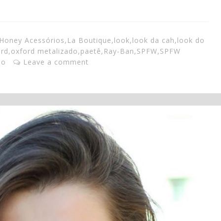
Honey Acessórios
,
La Boutique
,
look
,
look da cah
,
look do
ord
,
oxford metalizado
,
paetê
,
Ray-Ban
,
SPFW
,
SPFW
no
Leave a comment