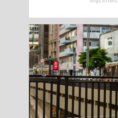
longa
,
Vizzano