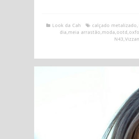
Look da Cah
calçado metalizado
,
dia
,
meia arrastão
,
moda
,
ootd
,
oxf
N43
,
Vizza