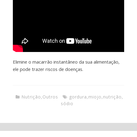
Elimine o macarrão instantâneo da sua alimentação,
ele pode trazer riscos de doenças.
Nutrição
,
Outros
gordura
,
miojo
,
nutrição
,
sódio