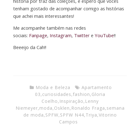
história por traz das coleções, e espero que vocês
tenham gostado de acompanhar comigo as histórias
que achei mais interessantes!
Me acompanhe também nas redes
sociais:
Fanpage
,
Instagram
,
Twitter
e
YouTube
!!
Beeeijo da Cah!!
Moda e Beleza
Apartamento
03
,
curiosidades
,
fashion
,
Gloria
Coelho
,
Inspiração
,
Lenny
Niemeyer
,
moda
,
Osklen
,
Ronaldo Fraga
,
semana
de moda
,
SPFW
,
SPFW N44
,
Triya
,
Vitorino
Campos