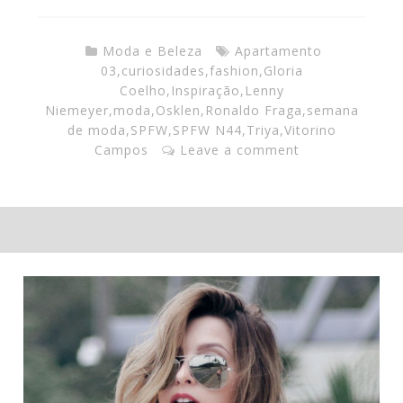
Moda e Beleza
Apartamento
03
,
curiosidades
,
fashion
,
Gloria
Coelho
,
Inspiração
,
Lenny
Niemeyer
,
moda
,
Osklen
,
Ronaldo Fraga
,
semana
de moda
,
SPFW
,
SPFW N44
,
Triya
,
Vitorino
Campos
Leave a comment