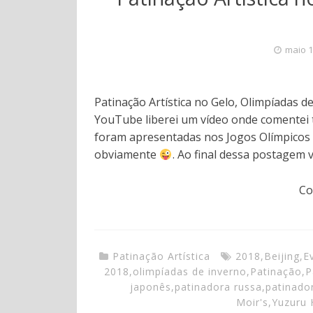
maio 1
Patinação Artística no Gelo, Olimpíadas d
YouTube liberei um vídeo onde comentei t
foram apresentadas nos Jogos Olímpicos d
obviamente
. Ao final dessa postagem 
Co
Patinação Artística
2018
,
Beijing
,
E
2018
,
olimpíadas de inverno
,
Patinação
,
P
japonês
,
patinadora russa
,
patinado
Moir's
,
Yuzuru