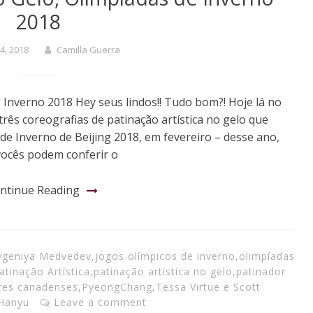
2018
4, 2018
Camilla Guerra
e Inverno 2018 Hey seus lindos!! Tudo bom?! Hoje lá no
rês coreografias de patinação artística no gelo que
e Inverno de Beijing 2018, em fevereiro – desse ano,
vocês podem conferir o
ntinue Reading
vgeniya Medvedev
,
jogos olímpicos de inverno
,
olimpíadas
atinação Artística
,
patinação artística no gelo
,
patinador
res canadenses
,
PyeongChang
,
Tessa Virtue e Scott
 Hanyu
Leave a comment