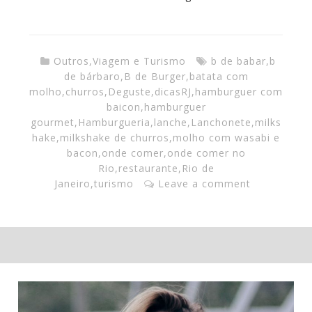
Outros
,
Viagem e Turismo
b de babar
,
b
de bárbaro
,
B de Burger
,
batata com
molho
,
churros
,
Deguste
,
dicasRJ
,
hamburguer com
baicon
,
hamburguer
gourmet
,
Hamburgueria
,
lanche
,
Lanchonete
,
milks
hake
,
milkshake de churros
,
molho com wasabi e
bacon
,
onde comer
,
onde comer no
Rio
,
restaurante
,
Rio de
Janeiro
,
turismo
Leave a comment