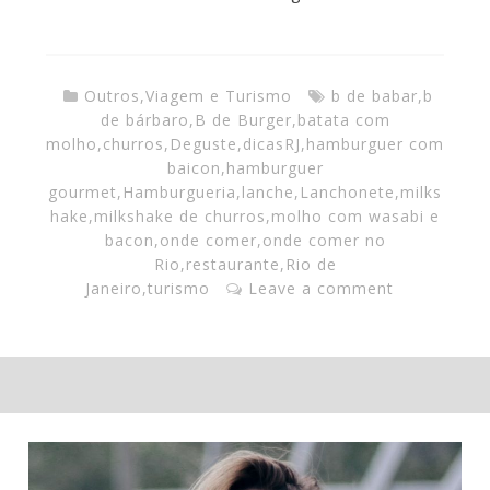
Outros
,
Viagem e Turismo
b de babar
,
b
de bárbaro
,
B de Burger
,
batata com
molho
,
churros
,
Deguste
,
dicasRJ
,
hamburguer com
baicon
,
hamburguer
gourmet
,
Hamburgueria
,
lanche
,
Lanchonete
,
milks
hake
,
milkshake de churros
,
molho com wasabi e
bacon
,
onde comer
,
onde comer no
Rio
,
restaurante
,
Rio de
Janeiro
,
turismo
Leave a comment