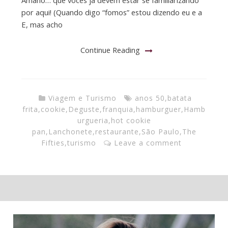
Amano… que vocês já devem estar se familiarizando
por aqui! (Quando digo “fomos” estou dizendo eu e a
E, mas acho
Continue Reading
Viagem e Turismo
anos 50
,
batata
frita
,
cookie
,
Deguste
,
franquia
,
hamburguer
,
Hamb
urgueria
,
hot cookie
pan
,
Lanchonete
,
restaurante
,
São Paulo
,
The
Fifties
,
turismo
Leave a comment