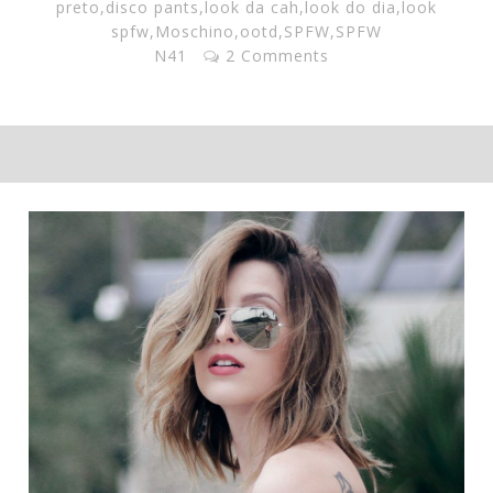
preto
,
disco pants
,
look da cah
,
look do dia
,
look
spfw
,
Moschino
,
ootd
,
SPFW
,
SPFW
N41
2 Comments