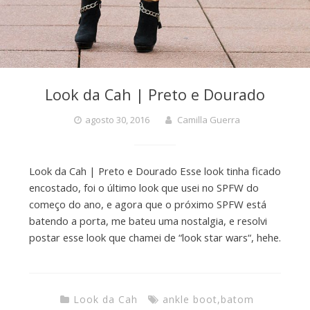
Look da Cah | Preto e Dourado
agosto 30, 2016
Camilla Guerra
Look da Cah | Preto e Dourado Esse look tinha ficado
encostado, foi o último look que usei no SPFW do
começo do ano, e agora que o próximo SPFW está
batendo a porta, me bateu uma nostalgia, e resolvi
postar esse look que chamei de “look star wars“, hehe.
Look da Cah
ankle boot
,
batom