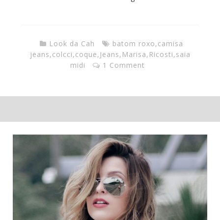
Look da Cah
batom roxo
,
camisa
jeans
,
colcci
,
coque
,
Jeans
,
Marisa
,
Ricosti
,
saia
midi
1 Comment