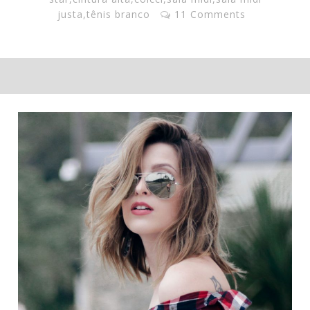
justa
,
tênis branco
11 Comments