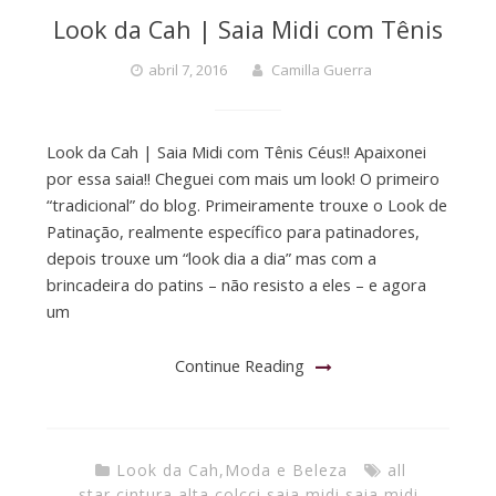
Look da Cah | Saia Midi com Tênis
abril 7, 2016
Camilla Guerra
Look da Cah | Saia Midi com Tênis Céus!! Apaixonei
por essa saia!! Cheguei com mais um look! O primeiro
“tradicional” do blog. Primeiramente trouxe o Look de
Patinação, realmente específico para patinadores,
depois trouxe um “look dia a dia” mas com a
brincadeira do patins – não resisto a eles – e agora
um
Continue Reading
Look da Cah
,
Moda e Beleza
all
star
,
cintura alta
,
colcci
,
saia midi
,
saia midi