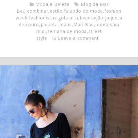
Moda e Beleza
Blog da Mari
Baú
,
combinar
,
estilo
,
falando de moda
,
fashion
week
,
fashionistas
,
gola alta
,
Inspiração
,
jaqueta
de couro
,
jaqueta jeans
,
Mari Baú
,
moda
,
saia
midi
,
semana de moda
,
street
style
Leave a comment