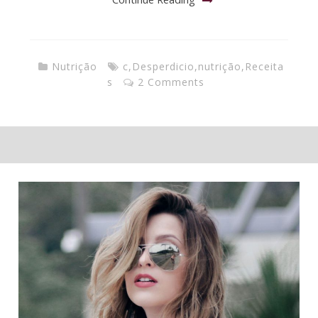
Nutrição
c
,
Desperdicio
,
nutrição
,
Receita
s
2 Comments