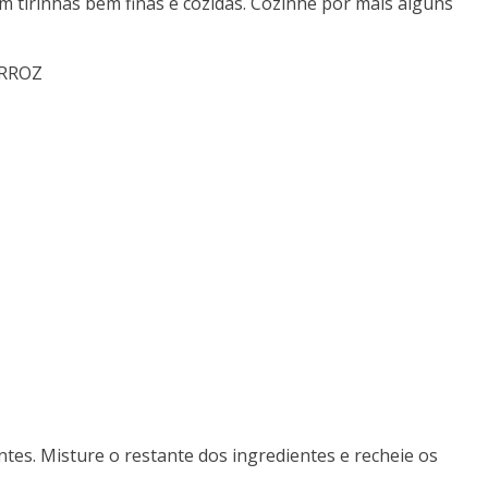
m tirinhas bem finas e cozidas. Cozinhe por mais alguns
ARROZ
tes. Misture o restante dos ingredientes e recheie os