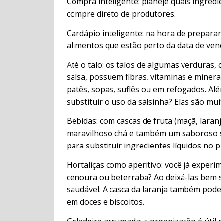
Compra inteligente: planeje quais ingredie
compre direto de produtores.
Cardápio inteligente: na hora de preparar
alimentos que estão perto da data de ven
A
té o talo: os talos de algumas verduras, 
salsa, possuem fibras, vitaminas e minera
patês, sopas, suflês ou em refogados. Al
substituir o uso da salsinha? Elas são mu
Bebidas: com cascas de fruta (maçã, laran
maravilhoso chá e também um saboroso 
para substituir ingredientes líquidos no p
Hortaliças como aperitivo: você já exper
cenoura ou beterraba? Ao deixá-las bem s
saudável. A casca da laranja também pode
em doces e biscoitos.
Geladeira arrumada: a organização é útil 