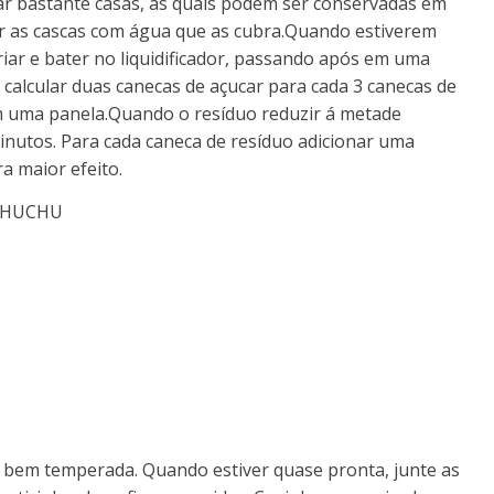
ar bastante casas, as quais podem ser conservadas em
er as cascas com água que as cubra.Quando estiverem
iar e bater no liquidificador, passando após em uma
 calcular duas canecas de açucar para cada 3 canecas de
em uma panela.Quando o resíduo reduzir á metade
minutos. Para cada caneca de resíduo adicionar uma
a maior efeito.
 CHUCHU
e bem temperada. Quando estiver quase pronta, junte as