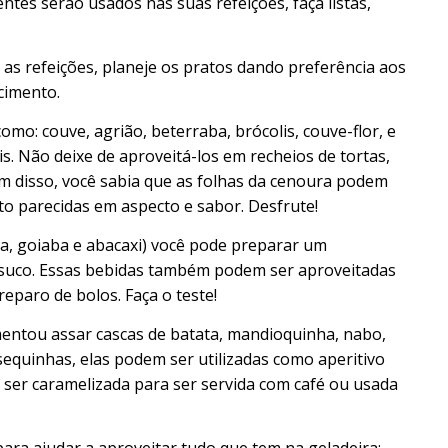
ntes serão usados nas suas refeições, faça listas,
 as refeições, planeje os pratos dando preferência aos
cimento.
como: couve, agrião, beterraba, brócolis, couve-flor, e
is. Não deixe de aproveitá-los em recheios de tortas,
ém disso, você sabia que as folhas da cenoura podem
ito parecidas em aspecto e sabor. Desfrute!
ja, goiaba e abacaxi) você pode preparar um
suco. Essas bebidas também podem ser aproveitadas
reparo de bolos. Faça o teste!
imentou assar cascas de batata, mandioquinha, nabo,
equinhas, elas podem ser utilizadas como aperitivo
 ser caramelizada para ser servida com café ou usada
para ajudar a aproveitar tudo que tem na geladeira: