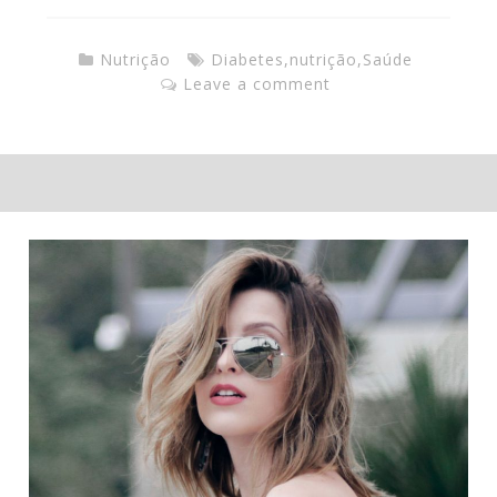
Nutrição
Diabetes
,
nutrição
,
Saúde
Leave a comment