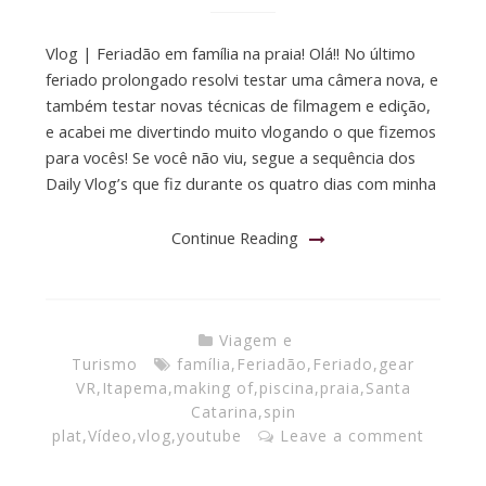
Vlog | Feriadão em família na praia! Olá!! No último
feriado prolongado resolvi testar uma câmera nova, e
também testar novas técnicas de filmagem e edição,
e acabei me divertindo muito vlogando o que fizemos
para vocês! Se você não viu, segue a sequência dos
Daily Vlog’s que fiz durante os quatro dias com minha
Continue Reading
Viagem e
Turismo
família
,
Feriadão
,
Feriado
,
gear
VR
,
Itapema
,
making of
,
piscina
,
praia
,
Santa
Catarina
,
spin
plat
,
Vídeo
,
vlog
,
youtube
Leave a comment