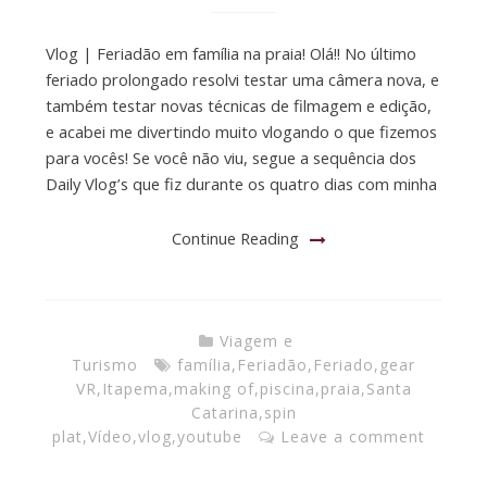
Vlog | Feriadão em família na praia! Olá!! No último
feriado prolongado resolvi testar uma câmera nova, e
também testar novas técnicas de filmagem e edição,
e acabei me divertindo muito vlogando o que fizemos
para vocês! Se você não viu, segue a sequência dos
Daily Vlog’s que fiz durante os quatro dias com minha
Continue Reading
Viagem e
Turismo
família
,
Feriadão
,
Feriado
,
gear
VR
,
Itapema
,
making of
,
piscina
,
praia
,
Santa
Catarina
,
spin
plat
,
Vídeo
,
vlog
,
youtube
Leave a comment