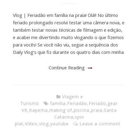
Vlog | Feriadão em família na praia! Olá!! No último
feriado prolongado resolvi testar uma câmera nova, e
também testar novas técnicas de filmagem e edição,
e acabei me divertindo muito vlogando o que fizemos
para vocês! Se você não viu, segue a sequência dos
Daily Vlog’s que fiz durante os quatro dias com minha
Continue Reading
Viagem e
Turismo
família
,
Feriadão
,
Feriado
,
gear
VR
,
Itapema
,
making of
,
piscina
,
praia
,
Santa
Catarina
,
spin
plat
,
Vídeo
,
vlog
,
youtube
Leave a comment