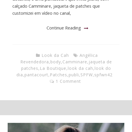
calçado Camminare, jaqueta de patches que
customizei em vídeo no canal,
Continue Reading
Look da Cah
Angélica
Revendedora
,
body
,
Camminare
,
jaqueta de
patches
,
La Boutique
,
look da cah
,
look do
dia
,
pantacourt
,
Patches
,
publi
,
SPFW
,
spfwn42
1 Comment