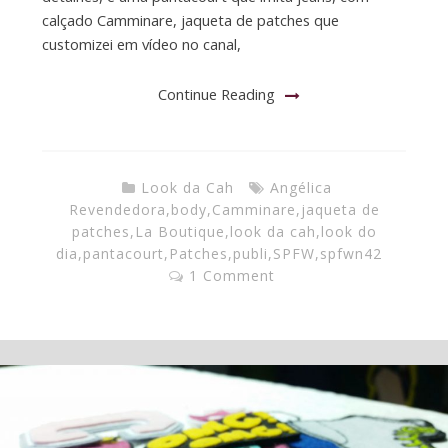
calçado Camminare, jaqueta de patches que
customizei em vídeo no canal,
Continue Reading
Look da Cah
Angélica
Revendedora
,
body
,
Camminare
,
jaqueta de
patches
,
La Boutique
,
look da cah
,
look do
dia
,
pantacourt
,
Patches
,
publi
,
SPFW
,
spfwn42
1 Comment