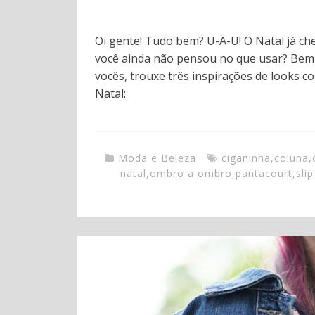
Oi gente! Tudo bem? U-A-U! O Natal já c
você ainda não pensou no que usar? Bem vi
vocês, trouxe três inspirações de looks 
Natal:
Moda e Beleza
ciganinha
,
coluna
,
natal
,
ombro a ombro
,
pantacourt
,
sli