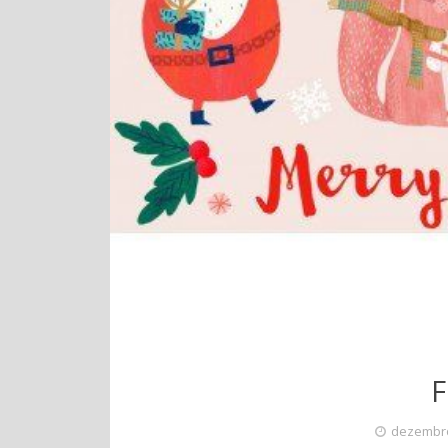
F
dezembro