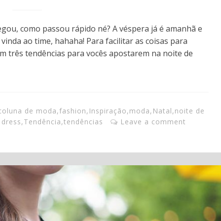
hegou, como passou rápido né? A véspera já é amanhã e
nda ao time, hahaha! Para facilitar as coisas para
com três tendências para vocês apostarem na noite de
coluna de moda
,
fashion
,
Inspiração
,
moda
,
Natal
,
noite de
p dress
,
Tendência
,
tendências
Leave a comment