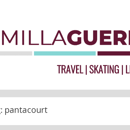
g:
pantacourt