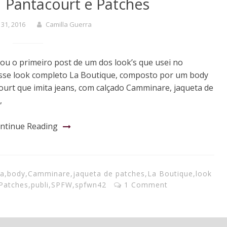
 Pantacourt e Patches
 31, 2016
Camilla Guerra
ou o primeiro post de um dos look’s que usei no
sse look completo La Boutique, composto por um body
urt que imita jeans, com calçado Camminare, jaqueta de
,
ntinue Reading
ra
,
body
,
Camminare
,
jaqueta de patches
,
La Boutique
,
look
Patches
,
publi
,
SPFW
,
spfwn42
1 Comment