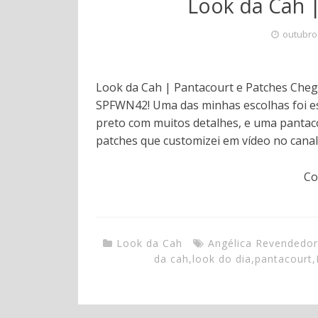
Look da Cah |
outubro
Look da Cah | Pantacourt e Patches Cheg
SPFWN42! Uma das minhas escolhas foi e
preto com muitos detalhes, e uma pantaco
patches que customizei em vídeo no canal
Co
Look da Cah
Angélica Revendedo
da cah
,
look do dia
,
pantacourt
,