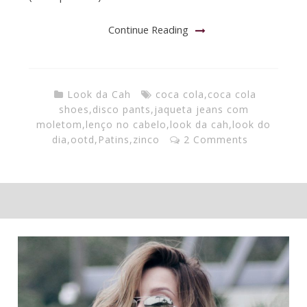
Continue Reading
Look da Cah
coca cola
,
coca cola
shoes
,
disco pants
,
jaqueta jeans com
moletom
,
lenço no cabelo
,
look da cah
,
look do
dia
,
ootd
,
Patins
,
zinco
2 Comments