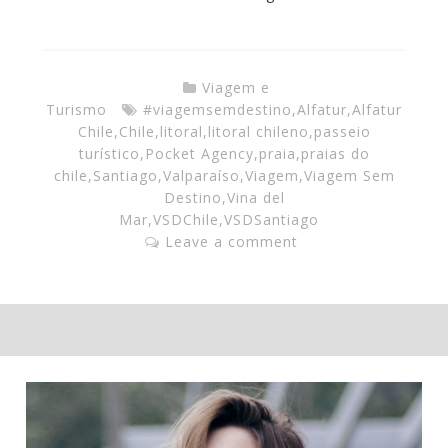
Viagem e
Turismo
#viagemsemdestino
,
Alfatur
,
Alfatur
Chile
,
Chile
,
litoral
,
litoral chileno
,
passeio
turístico
,
Pocket Agency
,
praia
,
praias do
chile
,
Santiago
,
Valparaíso
,
Viagem
,
Viagem Sem
Destino
,
Vina del
Mar
,
VSDChile
,
VSDSantiago
Leave a comment