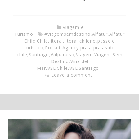
Viagem e
Turismo
#viagemsemdestino
,
Alfatur
,
Alfatur
Chile
,
Chile
,
litoral
,
litoral chileno
,
passeio
turístico
,
Pocket Agency
,
praia
,
praias do
chile
,
Santiago
,
Valparaíso
,
Viagem
,
Viagem Sem
Destino
,
Vina del
Mar
,
VSDChile
,
VSDSantiago
Leave a comment