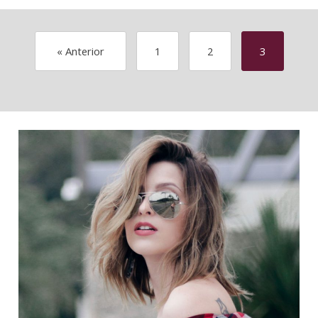
« Anterior
1
2
3