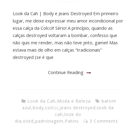
Look da Cah | Body e Jeans Destroyed Em primeiro
lugar, me deixe expressar meu amor incondicional por
essa calça da Colcci!! Sério! A princípio, quando as
calças destroyed voltaram a bombar, confesso que
não quis me render, mas não teve jeito, gamei! Mas
estava mais de olho em calças “tradicionais”
destroyed (se é que
Continue Reading
Look da Cah
,
Moda e Beleza
batom
azul
,
body
,
colcci
,
jeans destroyed
,
look da
cah
,
look do
dia
,
ootd
,
padronagem
,
Patins
3 Comments