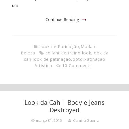
um
Continue Reading
Look de Patinação
,
Moda e
Beleza
collant de treino
,
look
,
look da
cah
,
look de patinação
,
ootd
,
Patinação
Artística
10 Comments
Look da Cah | Body e Jeans
Destroyed
março 31, 2016
Camilla Guerra