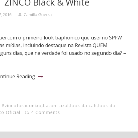
| ZINCO Black & White
7, 2016
Camilla Guerra
uei com o primeiro look baphonico que usei no SPFW
ias mídias, incluindo destaque na Revista QUEM
lguns dias, que na verdade foi usado no segundo dia? –
ntinue Reading
#zincoforadoeixo
,
batom azul
,
look da cah
,
look do
co Oficial
4 Comments