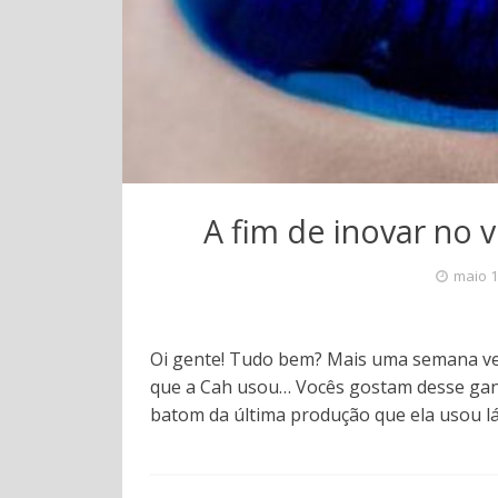
A fim de inovar no 
maio 1
Oi gente! Tudo bem? Mais uma semana v
que a Cah usou… Vocês gostam desse ganc
batom da última produção que ela usou lá 