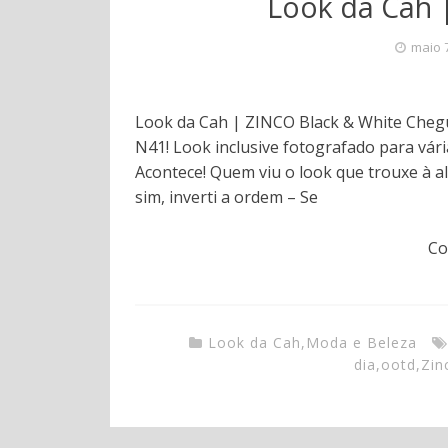
Look da Cah 
maio 
Look da Cah | ZINCO Black & White Cheg
N41! Look inclusive fotografado para vár
Acontece! Quem viu o look que trouxe à a
sim, inverti a ordem – Se
Co
Look da Cah
,
Moda e Beleza
dia
,
ootd
,
Zin