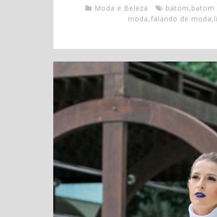
Moda e Beleza
batom
,
batom 
moda
,
falando de moda
,