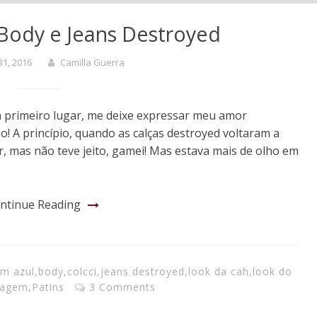
Body e Jeans Destroyed
31, 2016
Camilla Guerra
 primeiro lugar, me deixe expressar meu amor
rio! A princípio, quando as calças destroyed voltaram a
, mas não teve jeito, gamei! Mas estava mais de olho em
ntinue Reading
m azul
,
body
,
colcci
,
jeans destroyed
,
look da cah
,
look do
nagem
,
Patins
3 Comments