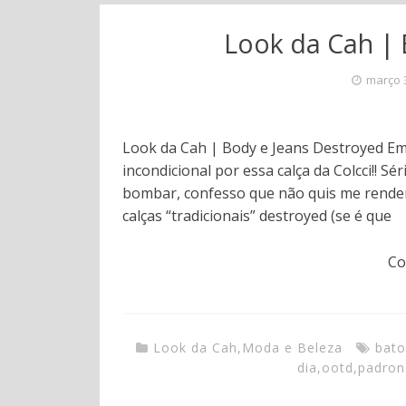
Look da Cah | 
março 
Look da Cah | Body e Jeans Destroyed Em
incondicional por essa calça da Colcci!! Sé
bombar, confesso que não quis me render
calças “tradicionais” destroyed (se é que
Co
Look da Cah
,
Moda e Beleza
bato
dia
,
ootd
,
padro