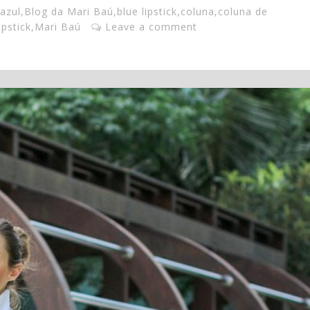
azul
,
Blog da Mari Baú
,
blue lipstick
,
coluna
,
coluna de
lipstick
,
Mari Baú
Leave a comment