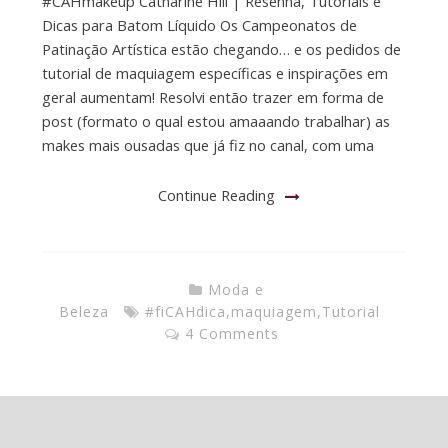
#CAHmakeup Catharine Hill | Resenha, Tutoriais e
Dicas para Batom Líquido Os Campeonatos de
Patinação Artística estão chegando… e os pedidos de
tutorial de maquiagem específicas e inspirações em
geral aumentam! Resolvi então trazer em forma de
post (formato o qual estou amaaando trabalhar) as
makes mais ousadas que já fiz no canal, com uma
Continue Reading
Moda e
Beleza
#fiCAHdica
,
maquiagem
,
Tutorial
4 Comments