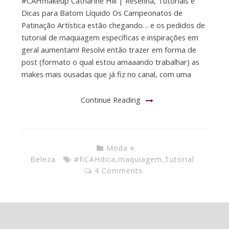
#CAHmakeup Catharine Hill | Resenha, Tutoriais e
Dicas para Batom Líquido Os Campeonatos de
Patinação Artística estão chegando… e os pedidos de
tutorial de maquiagem específicas e inspirações em
geral aumentam! Resolvi então trazer em forma de
post (formato o qual estou amaaando trabalhar) as
makes mais ousadas que já fiz no canal, com uma
Continue Reading
Moda e
Beleza
#fiCAHdica
,
maquiagem
,
Tutorial
4 Comments