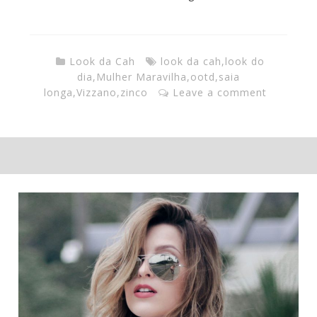
Look da Cah
look da cah
,
look do
dia
,
Mulher Maravilha
,
ootd
,
saia
longa
,
Vizzano
,
zinco
Leave a comment