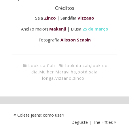
Créditos
Saia
Zinco
|
Sandália
Vizzano
Anel (o maior)
Makenji
| Blusa
25 de março
Fotografia
Alisson Scapin
Look da Cah
look da cah
,
look do
dia
,
Mulher Maravilha
,
ootd
,
saia
longa
,
Vizzano
,
zinco
Colete jeans: como usar!
Deguste | The Fifties