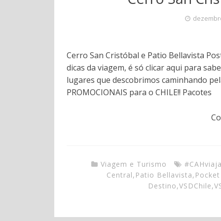
dezembro
Cerro San Cristóbal e Patio Bellavista Po
dicas da viagem, é só clicar aqui para sab
lugares que descobrimos caminhando pela
PROMOCIONAIS para o CHILE!! Pacotes
Co
Viagem e Turismo
#CAHviaj
Central
,
Patio Bellavista
,
Pocket
Destino
,
VSDChile
,
V