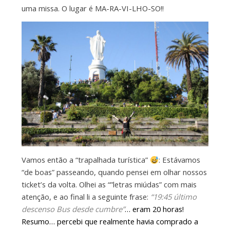
uma missa. O lugar é MA-RA-VI-LHO-SO!!
Vamos então a “trapalhada turística”
: Estávamos
“de boas” passeando, quando pensei em olhar nossos
ticket’s da volta. Olhei as “”letras miúdas” com mais
atenção, e ao final li a seguinte frase:
“19:45 último
descenso Bus desde cumbre”
… eram 20 horas!
Resumo… percebi que realmente havia comprado a