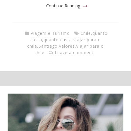
Continue Reading
Viagem e Turismo
Chile
,
quanto
custa
,
quanto custa viajar para o
chile
,
Santiago
,
valores
,
viajar para o
chile
Leave a comment