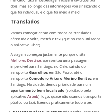
mercado, taxi e hospedagem fossem divididos por
dois, mas ao longo das informações vou sinalizando o
que foi individual, e o que foi meio a meio!
Translados
Vamos começar então com todos os translados…
aéreo ida e volta, metrô e taxi (que no caso utilizados
o aplicativo Uber).
A viagem começou justamente porque o site
Melhores Destinos
apresentou uma passagem
imperdível para Santiago, no Chile, saindo do
aeroporto
Guarulhos
em São Paulo, até o
aeroporto
Comodoro Arturo Merino Benítez
em
Santiago. Na cidade, demos prioridade para um
apartamento bem localizado
(solicitado pelo
aplicativo
Airbnb
), logo, quase não usamos transporte
público ou taxi, fizemos praticamente tudo a pé.
Passagem aérea
:
R$ 590,00
(ida e volta, com taxa,