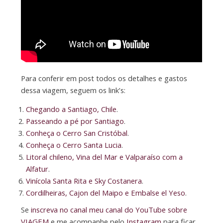
Para conferir em post todos os detalhes e gastos
dessa viagem, seguem os link’s:
Chegando a Santiago, Chile
.
Passeando a pé por Santiago
.
Conheça o Cerro San Cristóbal
.
Conheça o Cerro Santa Lucia
.
Litoral chileno, Vina del Mar e Valparaíso com a
Alfatur
.
Vinícola Santa Rita e Sky Costanera
.
Cordilheiras, Cajon del Maipo e Embalse el Yeso
.
Se
inscreva no canal meu canal do YouTube sobre
VIAGEM
e me acompanhe pelo
Instagram
para ficar