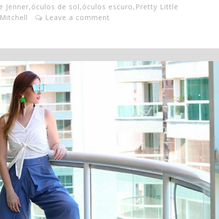
ie Jenner
,
óculos de sol
,
óculos escuro
,
Pretty Little
Mitchell
Leave a comment